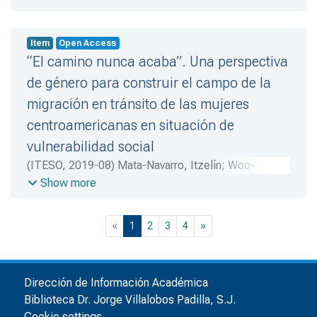
Jaime
Item
Open Access
“El camino nunca acaba”. Una perspectiva
de género para construir el campo de la
migración en tránsito de las mujeres
centroamericanas en situación de
vulnerabilidad social
(
ITESO
,
2019-08
)
Mata-Navarro, Itzelín
;
Woo-
Morales, Ofelia
;
Woo-Morales, Ofelia
Show more
(current)
«
1
2
3
4
»
Dirección de Información Académica
Biblioteca Dr. Jorge Villalobos Padilla, S.J.
Cookie settings