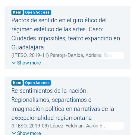
Item
Open Access
Pactos de sentido en el giro ético del
régimen estético de las artes. Caso:
Ciudades imposibles, teatro expandido en
Guadalajara
(
ITESO
,
2019-11
)
Pantoja-DeAlba, Adriana
;
Rosas-
Mantecón, Ana
;
Rosas-Mantecón, Ana
Show more
Item
Open Access
Re-sentimientos de la nación.
Regionalismos, separatismos e
imaginación política en narrativas de la
excepcionalidad regiomontana
(
ITESO
,
2019-09
)
López-Feldman, Aarón B.
;
Preciado-Coronado, Jaime
;
Preciado-Coronado,
Show more