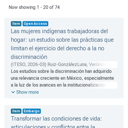
Recent Submissions
Now showing
1 - 20 of 74
Item
Open Access
Las mujeres indígenas trabajadoras del
hogar: un estudio sobre las prácticas que
limitan el ejercicio del derecho a la no
discriminación
(
ITESO
,
2026-03
)
Ruiz-GonzálezLuna, Verónica
;
Ibarra-Cárdenas, Jesús
Los estudios sobre la discriminación han adquirido
una relevancia creciente en México, especialmente
a la luz de los avances en la institucionalización del
derecho a la no discriminación. Estos progresos se
Show more
reflejan en la aprobación de nuevas normativas y
políticas públicas diseñadas para garantizar este
Item
Embargo
derecho a sectores históricamente vulnerados en el
Transformar las condiciones de vida:
ejercicio de sus derechos humanos.
articulaciones y conflictos entre la