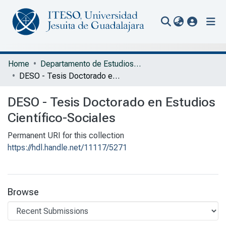
(current
Communities & Collections
Home
Departamento de Estudios Socioculturales
DESO - Tesis Doctorado en Estudios Científico-Sociales
All of Repository
DESO - Tesis Doctorado en Estudios
Statistics
Científico-Sociales
Portal Biblioteca
Permanent URI for this collection
https://hdl.handle.net/11117/5271
Browse