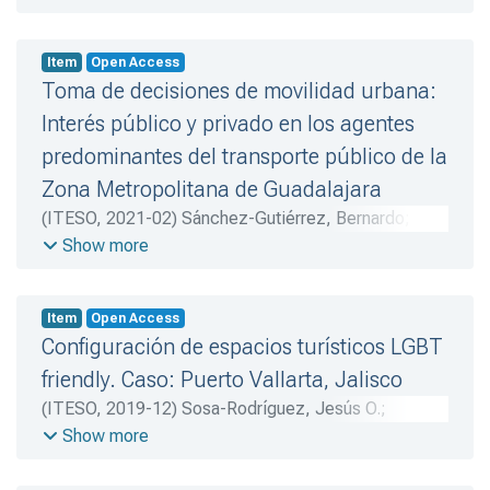
restauración de los bosques para asegurar la
sustentabilidad de los ecosistemas, así como la
diversificación de actividades productivas forestales
Item
Open Access
como fuentes alternas de ingreso. Para lograrlo, es
Toma de decisiones de movilidad urbana:
indispensable la participación activa de los
Interés público y privado en los agentes
habitantes de los núcleos agrarios, incluyendo las
predominantes del transporte público de la
mujeres, quienes juegan un papel fundamental en el
Zona Metropolitana de Guadalajara
cuidado, la conservación del bosque y los medios de
vida rurales comunitarios en México.
(
ITESO
,
2021-02
)
Sánchez-Gutiérrez, Bernardo
;
Román-Morales, Ignacio
Show more
Item
Open Access
Configuración de espacios turísticos LGBT
friendly. Caso: Puerto Vallarta, Jalisco
(
ITESO
,
2019-12
)
Sosa-Rodríguez, Jesús O.
;
Collignon-Goribar, María M.
Show more