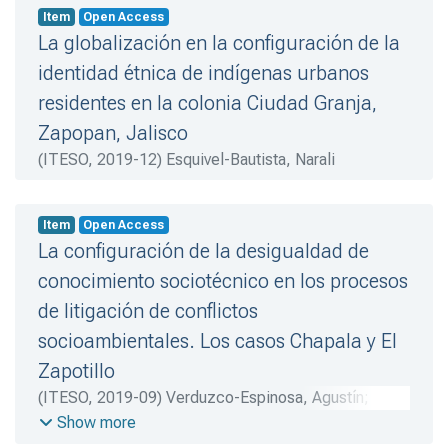
Item
Open Access
La globalización en la configuración de la
identidad étnica de indígenas urbanos
residentes en la colonia Ciudad Granja,
Zapopan, Jalisco
(
ITESO
,
2019-12
)
Esquivel-Bautista, Narali
Item
Open Access
La configuración de la desigualdad de
conocimiento sociotécnico en los procesos
de litigación de conflictos
socioambientales. Los casos Chapala y El
Zapotillo
(
ITESO
,
2019-09
)
Verduzco-Espinosa, Agustín
;
Reguillo-Cruz, Rossana
;
Reguillo-Cruz, Rossana
Show more