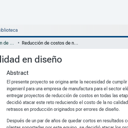
Biblioteca
DPTI - Trabajos de fin de Maestría en Ingeniería y Gestión de la Calidad
Reducción de costos de no calidad en diseño
lidad en diseño
Abstract
El presente proyecto se origina ante la necesidad de cumpli
ingenieril para una empresa de manufactura para el sector elé
entregar proyectos de reducción de costos en todas las eta
decidió atacar este reto reduciendo el costo de la no calid
retrasos en producción originados por errores de diseño.
Después de un par de años de quedar cortos en resultados c
plantas soportadas por este equipo, se decidió atacar los p