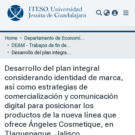
(current
Communities & Collections
Home
Departamento de Economía, Administración y Mercadología
DEAM - Trabajos de fin de grado
All of Repository
Desarrollo del plan integral considerando identidad de marca, así como estrategias de comercialización y comunicación digital para posicionar los productos de la nueva línea que ofrece Ángeles Cosmetique, en Tlaquepaque, Jalisco
Statistics
Desarrollo del plan integral
Portal Biblioteca
considerando identidad de marca,
así como estrategias de
comercialización y comunicación
digital para posicionar los
productos de la nueva línea que
ofrece Ángeles Cosmetique, en
Tlaquepaque, Jalisco