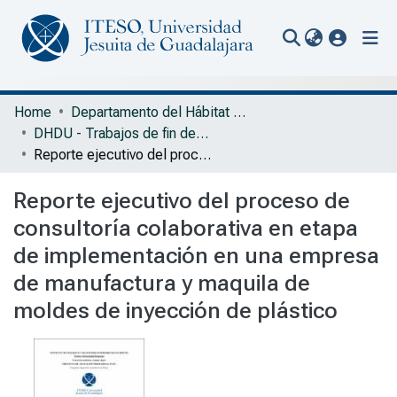
(current
Communities & Collections
Home
Departamento del Hábitat y Desarrollo Urbano
DHDU - Trabajos de fin de grado
All of Repository
Reporte ejecutivo del proceso de consultoría colaborativa en etapa de implementación en una empresa de manufactura y maquila de moldes de inyección de plástico
Statistics
Reporte ejecutivo del proceso de
Portal Biblioteca
consultoría colaborativa en etapa
de implementación en una empresa
de manufactura y maquila de
moldes de inyección de plástico